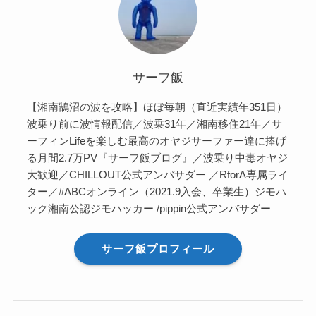
サーフ飯
【湘南鵠沼の波を攻略】ほぼ毎朝（直近実績年351日）
波乗り前に波情報配信／波乗31年／湘南移住21年／サ
ーフィンLifeを楽しむ最高のオヤジサーファー達に捧げ
る月間2.7万PV『サーフ飯ブログ』／波乗り中毒オヤジ
大歓迎／CHILLOUT公式アンバサダー ／RforA専属ライ
ター／#ABCオンライン（2021.9入会、卒業生）ジモハ
ック湘南公認ジモハッカー /pippin公式アンバサダー
サーフ飯プロフィール