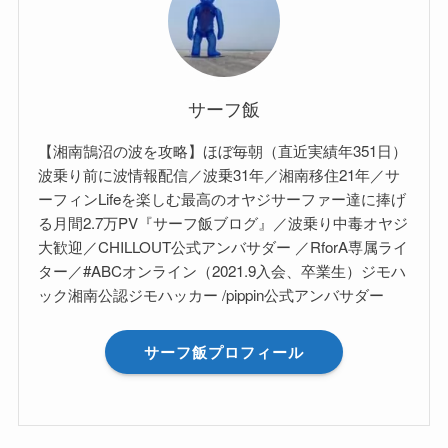
サーフ飯
【湘南鵠沼の波を攻略】ほぼ毎朝（直近実績年351日）
波乗り前に波情報配信／波乗31年／湘南移住21年／サ
ーフィンLifeを楽しむ最高のオヤジサーファー達に捧げ
る月間2.7万PV『サーフ飯ブログ』／波乗り中毒オヤジ
大歓迎／CHILLOUT公式アンバサダー ／RforA専属ライ
ター／#ABCオンライン（2021.9入会、卒業生）ジモハ
ック湘南公認ジモハッカー /pippin公式アンバサダー
サーフ飯プロフィール