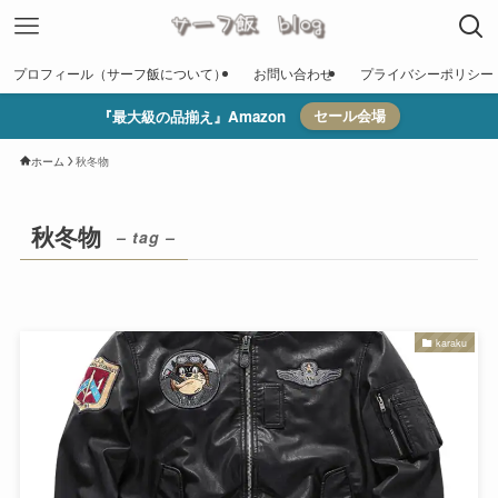
プロフィール（サーフ飯について）
お問い合わせ
プライバシーポリシー
『最大級の品揃え』Amazon
セール会場
ホーム
秋冬物
秋冬物
– tag –
karaku