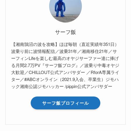
サーフ飯
【湘南鵠沼の波を攻略】ほぼ毎朝（直近実績年351日）
波乗り前に波情報配信／波乗31年／湘南移住21年／サ
ーフィンLifeを楽しむ最高のオヤジサーファー達に捧げ
る月間2.7万PV『サーフ飯ブログ』／波乗り中毒オヤジ
大歓迎／CHILLOUT公式アンバサダー ／RforA専属ライ
ター／#ABCオンライン（2021.9入会、卒業生）ジモハ
ック湘南公認ジモハッカー /pippin公式アンバサダー
サーフ飯プロフィール