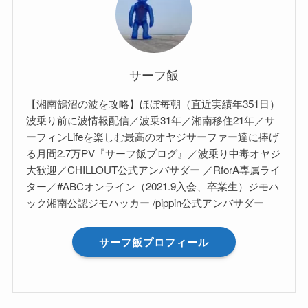
サーフ飯
【湘南鵠沼の波を攻略】ほぼ毎朝（直近実績年351日）
波乗り前に波情報配信／波乗31年／湘南移住21年／サ
ーフィンLifeを楽しむ最高のオヤジサーファー達に捧げ
る月間2.7万PV『サーフ飯ブログ』／波乗り中毒オヤジ
大歓迎／CHILLOUT公式アンバサダー ／RforA専属ライ
ター／#ABCオンライン（2021.9入会、卒業生）ジモハ
ック湘南公認ジモハッカー /pippin公式アンバサダー
サーフ飯プロフィール