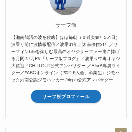
サーフ飯
【湘南鵠沼の波を攻略】ほぼ毎朝（直近実績年351日）
波乗り前に波情報配信／波乗31年／湘南移住21年／サ
ーフィンLifeを楽しむ最高のオヤジサーファー達に捧げ
る月間2.7万PV『サーフ飯ブログ』／波乗り中毒オヤジ
大歓迎／CHILLOUT公式アンバサダー ／RforA専属ライ
ター／#ABCオンライン（2021.9入会、卒業生）ジモハ
ック湘南公認ジモハッカー /pippin公式アンバサダー
サーフ飯プロフィール