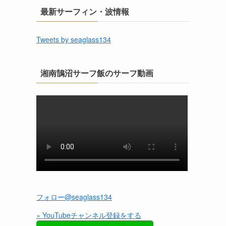
最新サーフィン・波情報
Tweets by seaglass134
湘南鵠沼サーフ飯のサーフ動画
フォロー@seaglass134
» YouTubeチャンネル登録をする