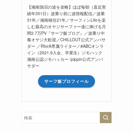
【湘南鵠沼の波を攻略】ほぼ毎朝（直近実
績年351日）波乗り前に波情報配信／波乗
31年／湘南移住21年／サーフィンLifeを楽
しむ最高のオヤジサーファー達に捧げる月
間2.7万PV『サーフ飯ブログ』／波乗り中
毒オヤジ大歓迎／CHILLOUT公式アンバサ
ダー ／RforA専属ライター／#ABCオンラ
イン（2021.9入会、卒業生）ジモハック
湘南公認ジモハッカー /pippin公式アンバ
サダー
サーフ飯プロフィール