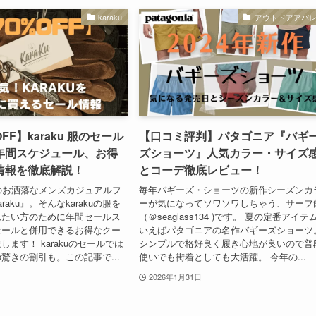
karaku
アウトドアアパ
FF】karaku 服のセール
【口コミ評判】パタゴニア『バギ
年間スケジュール、お得
ズショーツ』人気カラー・サイズ
情報を徹底解説！
とコーデ徹底レビュー！
のお洒落なメンズカジュアルフ
毎年バギーズ・ショーツの新作シーズンカ
raku』。そんなkarakuの服を
ーが気になってソワソワしちゃう、サーフ
れたい方のために年間セールス
（＠seaglass134 )です。 夏の定番アイテ
セールと併用できるお得なクー
いえばパタゴニアの名作バギーズショーツ
ます！ karakuのセールでは
シンプルで格好良く履き心地が良いので普
の驚きの割引も。この記事で...
使いでも街着としても大活躍。 今年の...
2026年1月31日