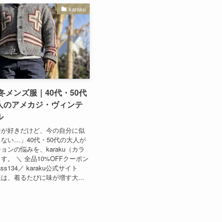
karaku
秋冬メンズ服｜40代・50代
人のアメカジ・ヴィンテ
ル
ジが好きだけど、今の自分に似
ない…」40代・50代の大人が
ョンの悩みを、karaku（カラ
。 ＼ 全品10%OFFクーポン
ss134／ karaku公式サイト
冬服は、着るたびに味が増す大...