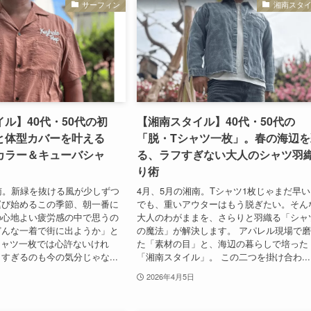
サーフィン
湘南スタ
ル】40代・50代の初
【湘南スタイル】40代・50代の
と体型カバーを叶える
「脱・Tシャツ一枚」。春の海辺を
カラー＆キューバシャ
る、ラフすぎない大人のシャツ羽
。
り術
南。新緑を抜ける風が少しずつ
4月、5月の湘南。Tシャツ1枚じゃまだ早
運び始めるこの季節、朝一番に
でも、重いアウターはもう脱ぎたい。そん
の心地よい疲労感の中で思うの
大人のわがままを、さらりと羽織る「シャ
どんな一着で街に出ようか」と
の魔法」が解決します。 アパレル現場で
シャツ一枚では心許ないけれ
た「素材の目」と、海辺の暮らしで培った
すぎるのも今の気分じゃな...
「湘南スタイル」。 この二つを掛け合わ...
2026年4月5日