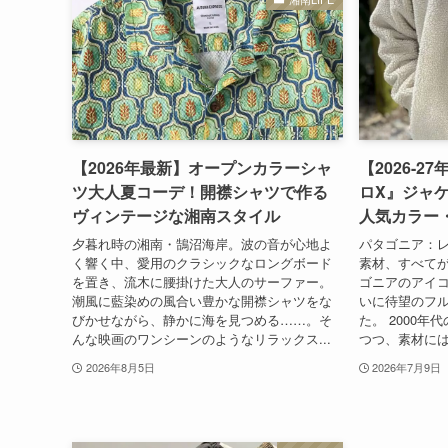
【2026年最新】オープンカラーシャ
【2026-
ツ大人夏コーデ！開襟シャツで作る
ロX』ジャ
ヴィンテージな湘南スタイル
人気カラー
夕暮れ時の湘南・鵠沼海岸。波の音が心地よ
パタゴニア：レ
く響く中、愛用のクラシックなロングボード
素材、すべてが
を置き、流木に腰掛けた大人のサーファー。
ゴニアのアイ
潮風に藍染めの風合い豊かな開襟シャツをな
いに待望のフ
びかせながら、静かに海を見つめる……。そ
た。 2000
んな映画のワンシーンのようなリラックス...
つつ、素材には
2026年8月5日
2026年7月9日