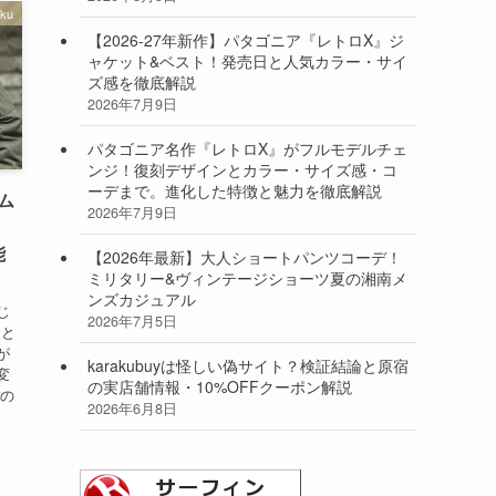
aku
【2026-27年新作】パタゴニア『レトロX』ジ
ャケット&ベスト！発売日と人気カラー・サイ
ズ感を徹底解説
2026年7月9日
パタゴニア名作『レトロX』がフルモデルチェ
ンジ！復刻デザインとカラー・サイズ感・コ
ーデまで。進化した特徴と魅力を徹底解説
ニム
2026年7月9日
能
【2026年最新】大人ショートパンツコーデ！
ミリタリー&ヴィンテージショーツ夏の湘南メ
ンズカジュアル
じ
2026年7月5日
」と
が
karakubuyは怪しい偽サイト？検証結論と原宿
変
の実店舗情報・10%OFFクーポン解説
この
2026年6月8日