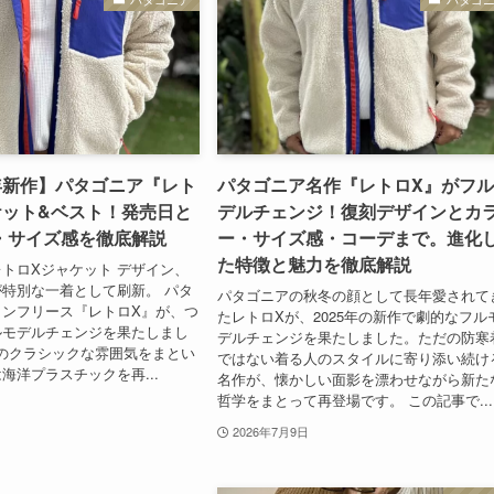
27年新作】パタゴニア『レト
パタゴニア名作『レトロX』がフ
ケット&ベスト！発売日と
デルチェンジ！復刻デザインとカ
・サイズ感を徹底解説
ー・サイズ感・コーデまで。進化
た特徴と魅力を徹底解説
トロXジャケット デザイン、
特別な一着として刷新。 パタ
パタゴニアの秋冬の顔として長年愛されて
コンフリース『レトロX』が、つ
たレトロXが、2025年の新作で劇的なフル
ルモデルチェンジを果たしまし
デルチェンジを果たしました。ただの防寒
年代のクラシックな雰囲気をまとい
ではない着る人のスタイルに寄り添い続け
海洋プラスチックを再...
名作が、懐かしい面影を漂わせながら新た
哲学をまとって再登場です。 この記事で...
2026年7月9日