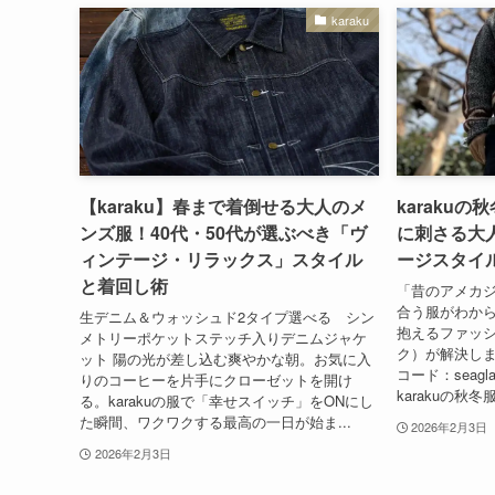
karaku
【karaku】春まで着倒せる大人のメ
karakuの
ンズ服！40代・50代が選ぶべき「ヴ
に刺さる大
ィンテージ・リラックス」スタイル
ージスタイ
と着回し術
「昔のアメカ
合う服がわから
生デニム＆ウォッシュド2タイプ選べる シン
抱えるファッシ
メトリーポケットステッチ入りデニムジャケ
ク）が解決します
ット 陽の光が差し込む爽やかな朝。お気に入
コード：seagla
りのコーヒーを片手にクローゼットを開け
karakuの秋
る。karakuの服で「幸せスイッチ」をONにし
た瞬間、ワクワクする最高の一日が始ま...
2026年2月3日
2026年2月3日