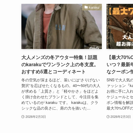
karaku
大人メンズの冬アウター特集！話題
【最大70%O
のkarakuでワンランク上の冬支度。
いつ？最新
おすすめ5選とコーディネート
なクーポン
冬の空気が深まるほど、装いには“さりげない
SNSで大人気
贅沢”を忍ばせたくなるもの。40〜50代の大人
ァッション『ka
が求める「上質さ」と「軽やかさ」をほどよ
お得に手に入
く掛け合わせたブランドとして、今注目を集
ケジュールと
めているのが karaku です。 karakuは、クラ
ポン情報を解説し
シックな品の良さに、肩の力を抜いた...
最大70%OFF
2026年2月3日
2026年2月3日