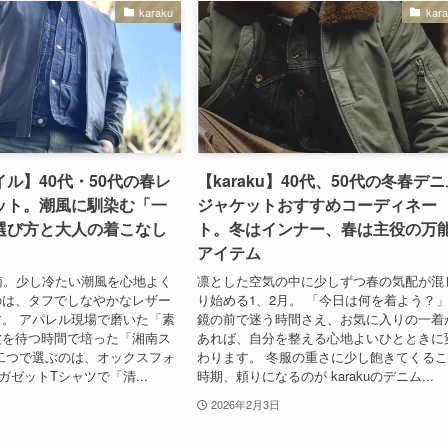
karaku
kar
ル】40代・50代の春レ
【karaku】40代、50代の冬春デ
ット。潮風に馴染む「一
ジャケットおすすめコーディネー
選び方と大人の着こなし
ト。冬はインナー、春は主役の万
アイテム
南。少し冷たい潮風を心地よく
凛とした空気の中に少しずつ春の気配が混
のは、タフでしなやかなレザー
り始める1、2月。 「今日は何を着よう？
。 アパレル現場で磨いた「素
鏡の前で迷う時間さえ、お気に入りの一着
波を待つ時間で培った「湘南ス
あれば、自分を整える心地よいひとときに
二つで選ぶのは、オックスフォ
わります。 冬服の重さに少し飽きてくる
ガゼットTシャツで「清...
時期、頼りになるのが karakuのデニム...
2026年2月3日