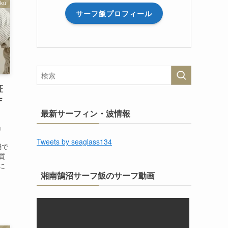
aku
サーフ飯プロフィール
証
F
最新サーフィン・波情報
」
Tweets by seaglass134
弱で
質
に
湘南鵠沼サーフ飯のサーフ動画