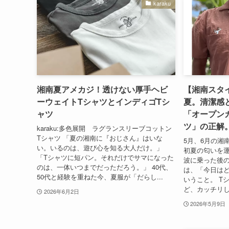
karaku
湘南夏アメカジ！透けない厚手ヘビ
【湘南スタイ
ーウェイトTシャツとインディゴTシ
夏。清潔感
ャツ
「オープン
ツ」の正解
karaku:多色展開 ラグランスリーブコットン
Tシャツ 「夏の湘南に『おじさん』はいな
5月、6月の湘
い。いるのは、遊び心を知る大人だけ。」
初夏の匂いを
「Tシャツに短パン。それだけでサマになった
波に乗った後
のは、一体いつまでだっただろう。」 40代、
は、「今日は
50代と経験を重ねた今、夏服が「だらし...
いうこと。 T
ど、カッチリし
2026年6月2日
2026年5月9日