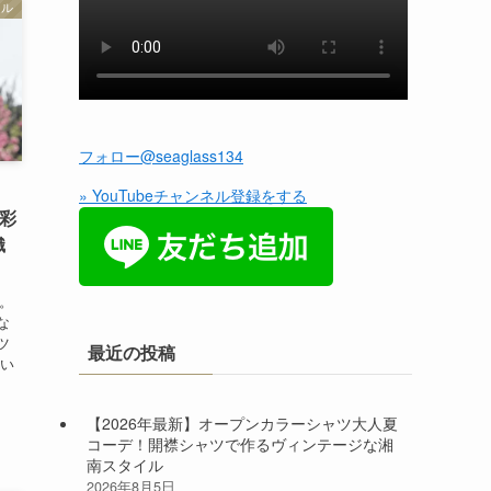
イル
フォロー@seaglass134
» YouTubeチャンネル登録をする
彩
織
い。
な
ツ
最近の投稿
磨い
【2026年最新】オープンカラーシャツ大人夏
コーデ！開襟シャツで作るヴィンテージな湘
南スタイル
2026年8月5日