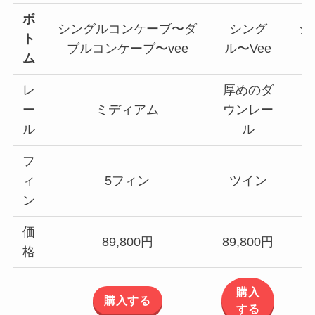
ボ
シングルコンケーブ〜ダ
シング
シ
ト
ブルコンケーブ〜vee
ル〜Vee
ム
レ
厚めのダ
ー
ミディアム
ウンレー
ル
ル
フ
ィ
5フィン
ツイン
ン
価
89,800円
89,800円
格
購入
購入する
する