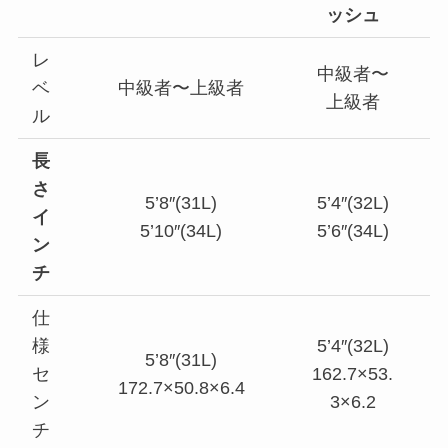
ッシュ
レ
中級者〜
ベ
中級者〜上級者
上級者
ル
長
さ
5’8″(31L)
5’4″(32L)
イ
5’10″(34L)
5’6″(34L)
ン
チ
仕
様
5’4″(32L)
5’8″(31L)
セ
162.7×53.
172.7×50.8×6.4
ン
3×6.2
チ