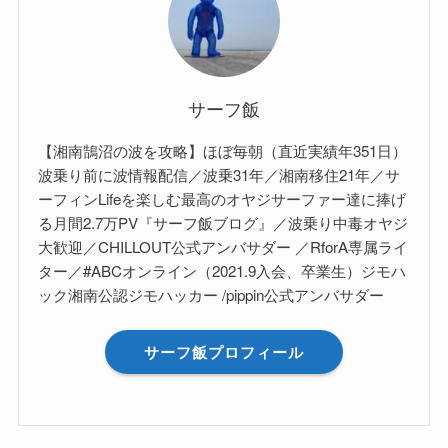
サーフ飯
【湘南鵠沼の波を攻略】ほぼ毎朝（直近実績年351日）
波乗り前に波情報配信／波乗31年／湘南移住21年／サ
ーフィンLifeを楽しむ最高のオヤジサーファー達に捧げ
る月間2.7万PV『サーフ飯ブログ』／波乗り中毒オヤジ
大歓迎／CHILLOUT公式アンバサダー ／RforA専属ライ
ター／#ABCオンライン（2021.9入会、卒業生）ジモハ
ック湘南公認ジモハッカー /pippin公式アンバサダー
サーフ飯プロフィール