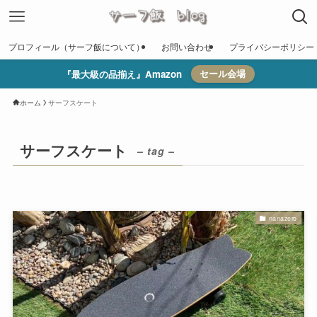
プロフィール（サーフ飯について）
お問い合わせ
プライバシーポリシー
『最大級の品揃え』Amazon
セール会場
ホーム
サーフスケート
サーフスケート
– tag –
nanazero