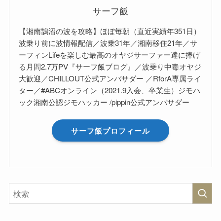
サーフ飯
【湘南鵠沼の波を攻略】ほぼ毎朝（直近実績年351日）
波乗り前に波情報配信／波乗31年／湘南移住21年／サ
ーフィンLifeを楽しむ最高のオヤジサーファー達に捧げ
る月間2.7万PV『サーフ飯ブログ』／波乗り中毒オヤジ
大歓迎／CHILLOUT公式アンバサダー ／RforA専属ライ
ター／#ABCオンライン（2021.9入会、卒業生）ジモハ
ック湘南公認ジモハッカー /pippin公式アンバサダー
サーフ飯プロフィール