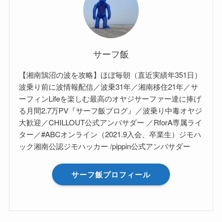
サーフ飯
【湘南鵠沼の波を攻略】ほぼ毎朝（直近実績年351日）
波乗り前に波情報配信／波乗31年／湘南移住21年／サ
ーフィンLifeを楽しむ最高のオヤジサーファー達に捧げ
る月間2.7万PV『サーフ飯ブログ』／波乗り中毒オヤジ
大歓迎／CHILLOUT公式アンバサダー ／RforA専属ライ
ター／#ABCオンライン（2021.9入会、卒業生）ジモハ
ック湘南公認ジモハッカー /pippin公式アンバサダー
サーフ飯プロフィール