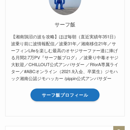
サーフ飯
【湘南鵠沼の波を攻略】ほぼ毎朝（直近実績年351日）
波乗り前に波情報配信／波乗31年／湘南移住21年／サ
ーフィンLifeを楽しむ最高のオヤジサーファー達に捧げ
る月間2.7万PV『サーフ飯ブログ』／波乗り中毒オヤジ
大歓迎／CHILLOUT公式アンバサダー ／RforA専属ライ
ター／#ABCオンライン（2021.9入会、卒業生）ジモハ
ック湘南公認ジモハッカー /pippin公式アンバサダー
サーフ飯プロフィール