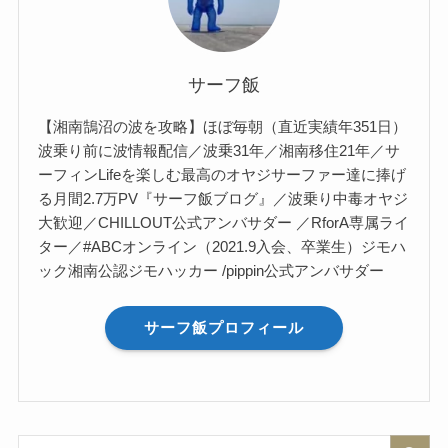
サーフ飯
【湘南鵠沼の波を攻略】ほぼ毎朝（直近実績年351日）
波乗り前に波情報配信／波乗31年／湘南移住21年／サ
ーフィンLifeを楽しむ最高のオヤジサーファー達に捧げ
る月間2.7万PV『サーフ飯ブログ』／波乗り中毒オヤジ
大歓迎／CHILLOUT公式アンバサダー ／RforA専属ライ
ター／#ABCオンライン（2021.9入会、卒業生）ジモハ
ック湘南公認ジモハッカー /pippin公式アンバサダー
サーフ飯プロフィール