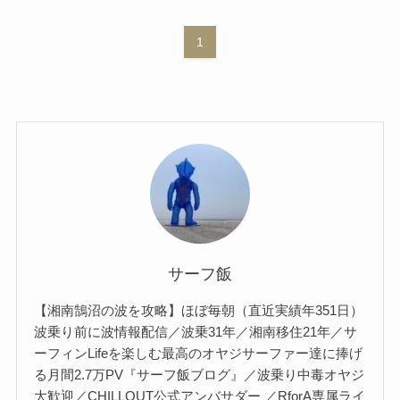
1
サーフ飯
【湘南鵠沼の波を攻略】ほぼ毎朝（直近実績年351日）
波乗り前に波情報配信／波乗31年／湘南移住21年／サ
ーフィンLifeを楽しむ最高のオヤジサーファー達に捧げ
る月間2.7万PV『サーフ飯ブログ』／波乗り中毒オヤジ
大歓迎／CHILLOUT公式アンバサダー ／RforA専属ライ