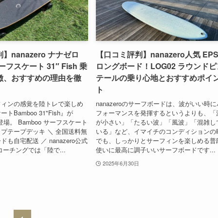
nanazero ナナゼロ
【口コミ評判】nanazero人気 EP
ーフスケート 31″ Fish 乗
ロングボード！LOG02 ラウンドピ
徴、おすすめの理由を徹
テールの乗り心地とおすすめポイ
ト
フィンの感覚を陸トレで楽しめ
nanazeroのサーフボードは、波がいい時に
Bamboo 31"Fish』が
フォーマンスを発揮するというよりも、「
から登場。 Bamboo サーフスケート
が小さい」「たるい波」「風波」「混雑し
グリップテープデッキ ＼ 全国送料無
いる」など、イマイチのコンディションの
も自宅配送 ／ nanazero公式
でも、しっかりとサーフィンを楽しめる普
コーチングでは「陸で...
使いに最高に調子いいサーフボードです...
2025年6月30日