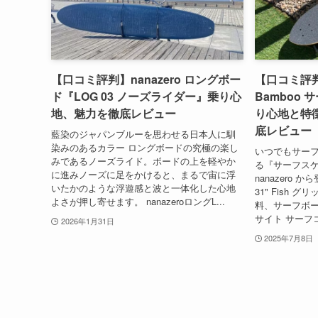
【口コミ評判】nanazero ロングボー
【口コミ評判】
ド『LOG 03 ノーズライダー』乗り心
Bamboo サ
地、魅力を徹底レビュー
り心地と特
底レビュー
藍染のジャパンブルーを思わせる日本人に馴
染みのあるカラー ロングボードの究極の楽し
いつでもサー
みであるノーズライド。ボードの上を軽やか
る『サーフスケート
に進みノーズに足をかけると、まるで宙に浮
nanazero 
いたかのような浮遊感と波と一体化した心地
31" Fish 
よさが押し寄せます。 nanazeroロングL...
料、サーフボード
サイト サーフ
2026年1月31日
2025年7月8日