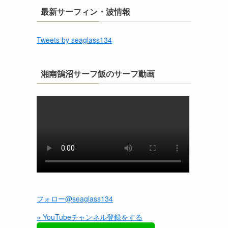
最新サーフィン・波情報
Tweets by seaglass134
湘南鵠沼サーフ飯のサーフ動画
フォロー@seaglass134
» YouTubeチャンネル登録をする