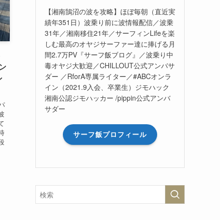
【湘南鵠沼の波を攻略】ほぼ毎朝（直近実
績年351日）波乗り前に波情報配信／波乗
31年／湘南移住21年／サーフィンLifeを楽
しむ最高のオヤジサーファー達に捧げる月
S
間2.7万PV『サーフ飯ブログ』／波乗り中
毒オヤジ大歓迎／CHILLOUT公式アンバサ
ン
ダー ／RforA専属ライター／#ABCオンラ
ン
イン（2021.9入会、卒業生）ジモハック
湘南公認ジモハッカー /pippin公式アンバ
パ
サダー
波
て
時
サーフ飯プロフィール
段