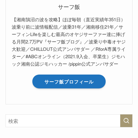
サーフ飯
【湘南鵠沼の波を攻略】ほぼ毎朝（直近実績年351日）
波乗り前に波情報配信／波乗31年／湘南移住21年／サ
ーフィンLifeを楽しむ最高のオヤジサーファー達に捧げ
る月間2.7万PV『サーフ飯ブログ』／波乗り中毒オヤジ
大歓迎／CHILLOUT公式アンバサダー ／RforA専属ライ
ター／#ABCオンライン（2021.9入会、卒業生）ジモハ
ック湘南公認ジモハッカー /pippin公式アンバサダー
サーフ飯プロフィール