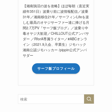
【湘南鵠沼の波を攻略】ほぼ毎朝（直近実
績年351日）波乗り前に波情報配信／波乗
31年／湘南移住21年／サーフィンLifeを楽
しむ最高のオヤジサーファー達に捧げる月
間2.7万PV『サーフ飯ブログ』／波乗り中
毒オヤジ大歓迎／CHILLOUT公式アンバサ
ダー ／RforA専属ライター／#ABCオンラ
イン（2021.9入会、卒業生）ジモハック
湘南公認ジモハッカー /pippin公式アンバ
サダー
サーフ飯プロフィール