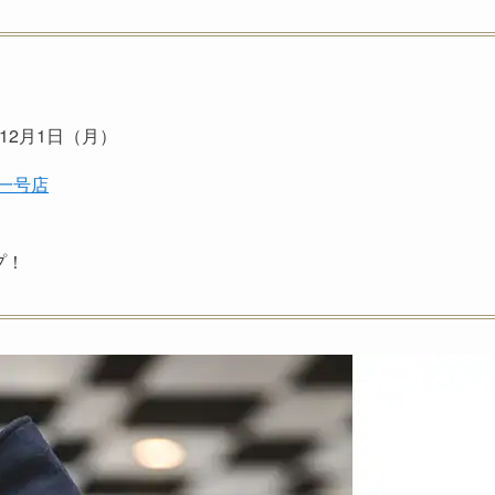
年12月1日（月）
宿一号店
プ！