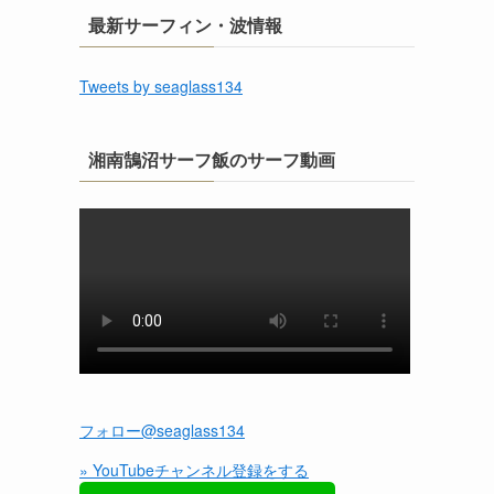
最新サーフィン・波情報
Tweets by seaglass134
湘南鵠沼サーフ飯のサーフ動画
フォロー@seaglass134
» YouTubeチャンネル登録をする