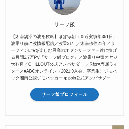
サーフ飯
【湘南鵠沼の波を攻略】ほぼ毎朝（直近実績年351日）
波乗り前に波情報配信／波乗31年／湘南移住21年／サ
ーフィンLifeを楽しむ最高のオヤジサーファー達に捧げ
る月間2.7万PV『サーフ飯ブログ』／波乗り中毒オヤジ
大歓迎／CHILLOUT公式アンバサダー ／RforA専属ライ
ター／#ABCオンライン（2021.9入会、卒業生）ジモハ
ック湘南公認ジモハッカー /pippin公式アンバサダー
サーフ飯プロフィール