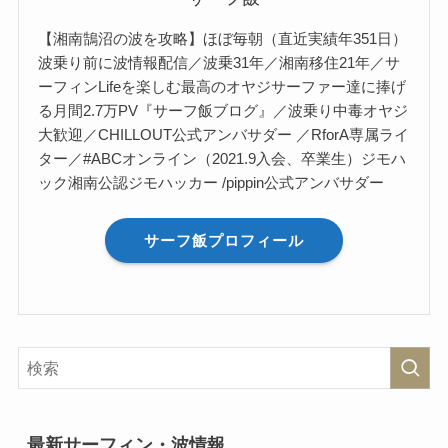
【湘南鵠沼の波を攻略】ほぼ毎朝（直近実績年351日）
波乗り前に波情報配信／波乗31年／湘南移住21年／サ
ーフィンLifeを楽しむ最高のオヤジサーファー達に捧げ
る月間2.7万PV『サーフ飯ブログ』／波乗り中毒オヤジ
大歓迎／CHILLOUT公式アンバサダー ／RforA専属ライ
ター／#ABCオンライン（2021.9入会、卒業生）ジモハ
ック湘南公認ジモハッカー /pippin公式アンバサダー
サーフ飯プロフィール
最新サーフィン・波情報