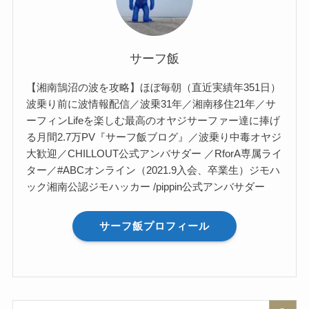
サーフ飯
【湘南鵠沼の波を攻略】ほぼ毎朝（直近実績年351日）
波乗り前に波情報配信／波乗31年／湘南移住21年／サ
ーフィンLifeを楽しむ最高のオヤジサーファー達に捧げ
る月間2.7万PV『サーフ飯ブログ』／波乗り中毒オヤジ
大歓迎／CHILLOUT公式アンバサダー ／RforA専属ライ
ター／#ABCオンライン（2021.9入会、卒業生）ジモハ
ック湘南公認ジモハッカー /pippin公式アンバサダー
サーフ飯プロフィール