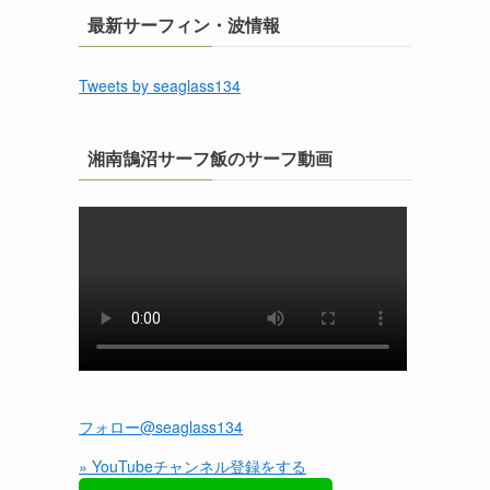
最新サーフィン・波情報
Tweets by seaglass134
湘南鵠沼サーフ飯のサーフ動画
フォロー@seaglass134
» YouTubeチャンネル登録をする