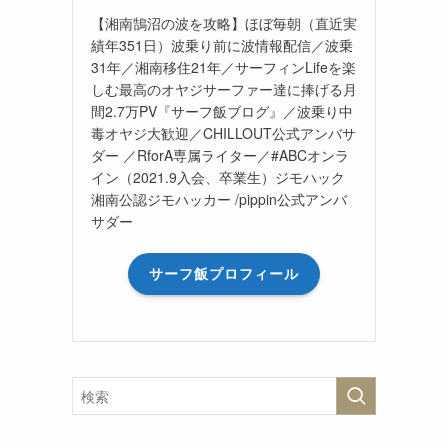
【湘南鵠沼の波を攻略】ほぼ毎朝（直近実
績年351日）波乗り前に波情報配信／波乗
31年／湘南移住21年／サーフィンLifeを楽
しむ最高のオヤジサーファー達に捧げる月
間2.7万PV『サーフ飯ブログ』／波乗り中
毒オヤジ大歓迎／CHILLOUT公式アンバサ
ダー ／RforA専属ライター／#ABCオンラ
イン（2021.9入会、卒業生）ジモハック
湘南公認ジモハッカー /pippin公式アンバ
サダー
サーフ飯プロフィール