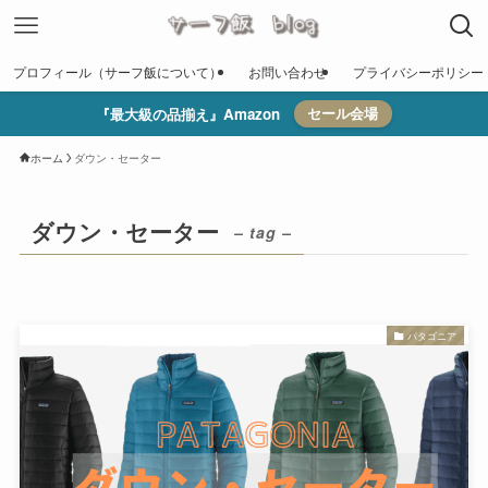
プロフィール（サーフ飯について）
お問い合わせ
プライバシーポリシー
『最大級の品揃え』Amazon
セール会場
ホーム
ダウン・セーター
ダウン・セーター
– tag –
パタゴニア