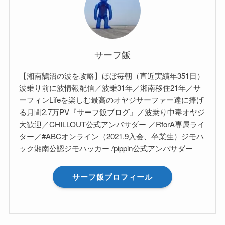
サーフ飯
【湘南鵠沼の波を攻略】ほぼ毎朝（直近実績年351日）
波乗り前に波情報配信／波乗31年／湘南移住21年／サ
ーフィンLifeを楽しむ最高のオヤジサーファー達に捧げ
る月間2.7万PV『サーフ飯ブログ』／波乗り中毒オヤジ
大歓迎／CHILLOUT公式アンバサダー ／RforA専属ライ
ター／#ABCオンライン（2021.9入会、卒業生）ジモハ
ック湘南公認ジモハッカー /pippin公式アンバサダー
サーフ飯プロフィール