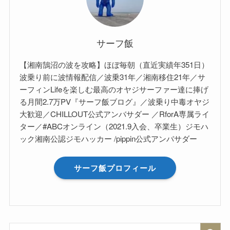
サーフ飯
【湘南鵠沼の波を攻略】ほぼ毎朝（直近実績年351日）
波乗り前に波情報配信／波乗31年／湘南移住21年／サ
ーフィンLifeを楽しむ最高のオヤジサーファー達に捧げ
る月間2.7万PV『サーフ飯ブログ』／波乗り中毒オヤジ
大歓迎／CHILLOUT公式アンバサダー ／RforA専属ライ
ター／#ABCオンライン（2021.9入会、卒業生）ジモハ
ック湘南公認ジモハッカー /pippin公式アンバサダー
サーフ飯プロフィール