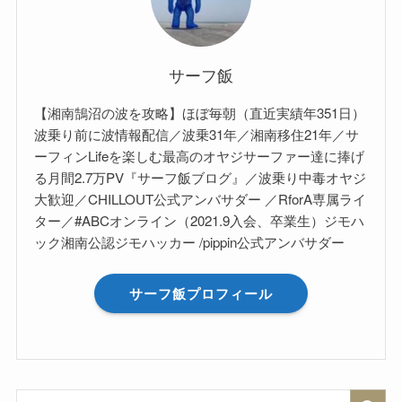
サーフ飯
【湘南鵠沼の波を攻略】ほぼ毎朝（直近実績年351日）
波乗り前に波情報配信／波乗31年／湘南移住21年／サ
ーフィンLifeを楽しむ最高のオヤジサーファー達に捧げ
る月間2.7万PV『サーフ飯ブログ』／波乗り中毒オヤジ
大歓迎／CHILLOUT公式アンバサダー ／RforA専属ライ
ター／#ABCオンライン（2021.9入会、卒業生）ジモハ
ック湘南公認ジモハッカー /pippin公式アンバサダー
サーフ飯プロフィール