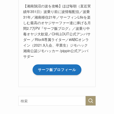
【湘南鵠沼の波を攻略】ほぼ毎朝（直近実
績年351日）波乗り前に波情報配信／波乗
31年／湘南移住21年／サーフィンLifeを楽
しむ最高のオヤジサーファー達に捧げる月
間2.7万PV『サーフ飯ブログ』／波乗り中
毒オヤジ大歓迎／CHILLOUT公式アンバサ
ダー ／RforA専属ライター／#ABCオンラ
イン（2021.9入会、卒業生）ジモハック
湘南公認ジモハッカー /pippin公式アンバ
サダー
サーフ飯プロフィール