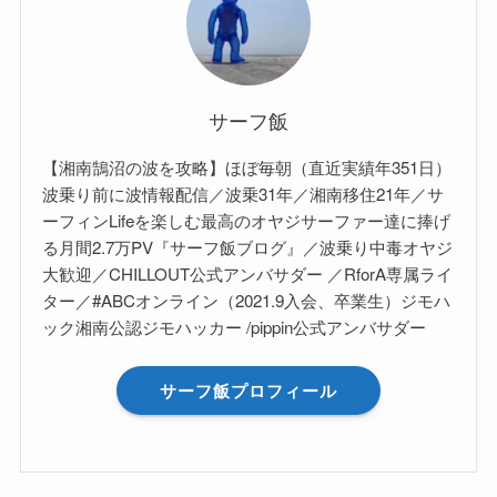
サーフ飯
【湘南鵠沼の波を攻略】ほぼ毎朝（直近実績年351日）
波乗り前に波情報配信／波乗31年／湘南移住21年／サ
ーフィンLifeを楽しむ最高のオヤジサーファー達に捧げ
る月間2.7万PV『サーフ飯ブログ』／波乗り中毒オヤジ
大歓迎／CHILLOUT公式アンバサダー ／RforA専属ライ
ター／#ABCオンライン（2021.9入会、卒業生）ジモハ
ック湘南公認ジモハッカー /pippin公式アンバサダー
サーフ飯プロフィール