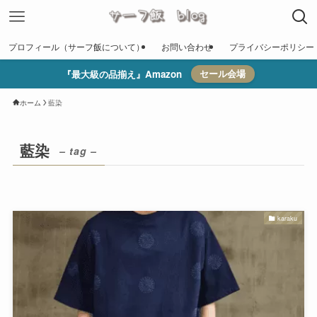
プロフィール（サーフ飯について）
お問い合わせ
プライバシーポリシー
『最大級の品揃え』Amazon
セール会場
ホーム
藍染
藍染
– tag –
karaku