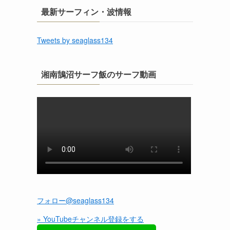
最新サーフィン・波情報
Tweets by seaglass134
湘南鵠沼サーフ飯のサーフ動画
フォロー@seaglass134
» YouTubeチャンネル登録をする