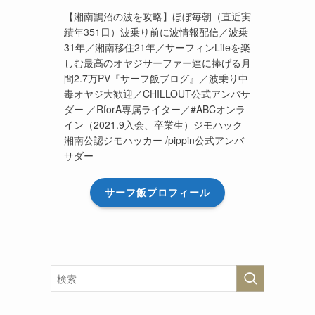
【湘南鵠沼の波を攻略】ほぼ毎朝（直近実
績年351日）波乗り前に波情報配信／波乗
31年／湘南移住21年／サーフィンLifeを楽
しむ最高のオヤジサーファー達に捧げる月
間2.7万PV『サーフ飯ブログ』／波乗り中
毒オヤジ大歓迎／CHILLOUT公式アンバサ
ダー ／RforA専属ライター／#ABCオンラ
イン（2021.9入会、卒業生）ジモハック
湘南公認ジモハッカー /pippin公式アンバ
サダー
サーフ飯プロフィール