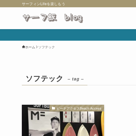
サーフィンLifeを楽しもう
ホーム
ソフテック
ソフテック
– tag –
ビーチアクセスBeach Access