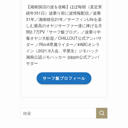
【湘南鵠沼の波を攻略】ほぼ毎朝（直近実
績年351日）波乗り前に波情報配信／波乗
31年／湘南移住21年／サーフィンLifeを楽
しむ最高のオヤジサーファー達に捧げる月
間2.7万PV『サーフ飯ブログ』／波乗り中
毒オヤジ大歓迎／CHILLOUT公式アンバサ
ダー ／RforA専属ライター／#ABCオンラ
イン（2021.9入会、卒業生）ジモハック
湘南公認ジモハッカー /pippin公式アンバ
サダー
サーフ飯プロフィール