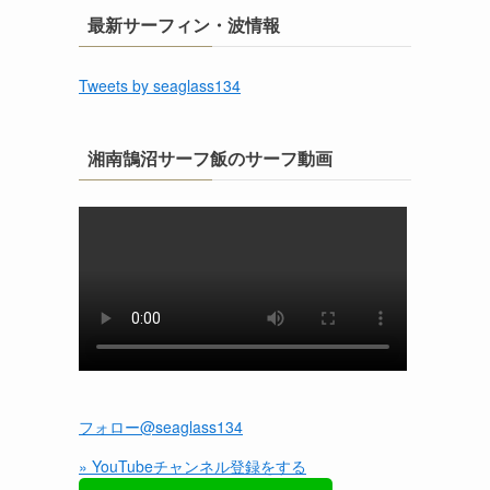
最新サーフィン・波情報
Tweets by seaglass134
湘南鵠沼サーフ飯のサーフ動画
フォロー@seaglass134
» YouTubeチャンネル登録をする