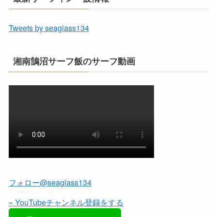
Tweets by seaglass134
湘南鵠沼サーフ飯のサーフ動画
フォロー@seaglass134
» YouTubeチャンネル登録をする