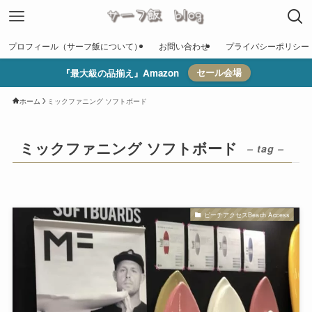
プロフィール（サーフ飯について）
お問い合わせ
プライバシーポリシー
『最大級の品揃え』Amazon
セール会場
ホーム
ミックファニング ソフトボード
ミックファニング ソフトボード
– tag –
ビーチアクセスBeach Access