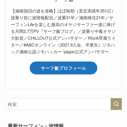
【湘南鵠沼の波を攻略】ほぼ毎朝（直近実績年351日）
波乗り前に波情報配信／波乗31年／湘南移住21年／サ
ーフィンLifeを楽しむ最高のオヤジサーファー達に捧げ
る月間2.7万PV『サーフ飯ブログ』／波乗り中毒オヤジ
大歓迎／CHILLOUT公式アンバサダー ／RforA専属ライ
ター／#ABCオンライン（2021.9入会、卒業生）ジモハ
ック湘南公認ジモハッカー /pippin公式アンバサダー
サーフ飯プロフィール
最新サーフィン・波情報