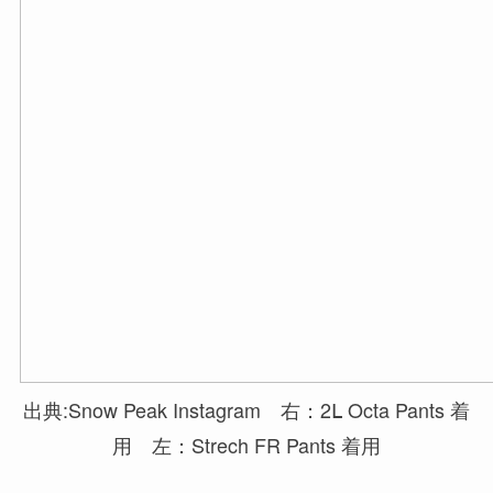
出典:Snow Peak Instagram 右：2Ⅼ Octa Pants 着
用 左：Strech FR Pants 着用